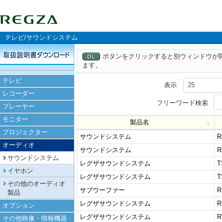
テレビ/サウンドシステム
ボタンをクリックすると別ウィンドウが
ます。
テレビ
表示
レコーダー
フリーワード検索
プレーヤー
モニター
製品名
プロジェクター
サウンドシステム
R
オーディオ
サウンドシステム
R
サウンドシステム
レグザサウンドシステム
T
イヤホン
レグザサウンドシステム
T
その他のオーディオ
サブウーファー
R
製品
レグザサウンドシステム
R
オプション
レグザサウンドシステム
R
その他映像・情報機器