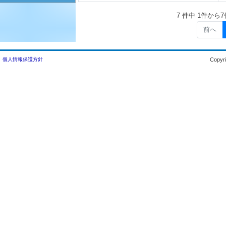
7 件中 1件から
前へ
個人情報保護方針
Copyri