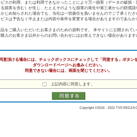
ービスの利用、または利用できなかったことにより万一損害（データの破損・
よる損害を含む）が生じ、たとえそのような損害の発生や第三者からの賠償請
らかじめ知らされた場合でも、当社は一切責任を負いませんのでご了承くださ
ービスは予告なく中止または内容や条件を変更する場合がありますのであらか
製品をご購入いただいたお客さまのための資料です。 本サイトに公開されて
ご購入のお客さま以外からのお問い合わせにはお答えできない場合があります
同意頂ける場合には、チェックボックスにチェックして「同意する」ボタン
ダウンロードページへお進みください。
同意できない場合には、画面を閉じてください。
上記内容に同意します。
Copyright ©2016 - 2022 TVS REGZA Cor