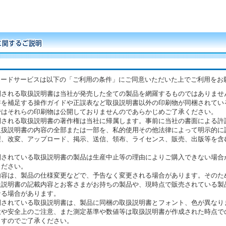
ロードサービスは以下の「ご利用の条件」にご同意いただいた上でご利用をお
開される取扱説明書は当社が発売した全ての製品を網羅するものではありませ
書を補足する操作ガイドや正誤表など取扱説明書以外の印刷物が同梱されてい
ではそれらの印刷物は公開しておりませんのであらかじめご了承ください。
開される取扱説明書の著作権は当社に帰属します。事前に当社の書面による許
取扱説明書の内容の全部または一部を、私的使用その他法律によって明示的に
製、改変、アップロード、掲示、送信、領布、ライセンス、販売、出版等を含
開されている取扱説明書の製品は生産中止等の理由によりご購入できない場合
ください。
内容は、製品の仕様変更などで、予告なく変更される場合があります。そのた
扱説明書の記載内容とお客さまがお持ちの製品や、現時点で販売されている製
なる場合があります。
開されている取扱説明書は、製品に同梱の取扱説明書とフォント、色が異なり
意や安全上のご注意、また測定基準や数値等は取扱説明書が作成された時点で
ますのでご了承ください。